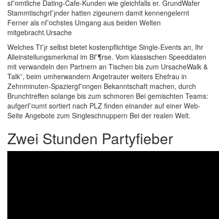
sГ¤mtliche Dating-Cafe-Kunden wie gleichfalls er. GrundWafer
StammtischgrГјnder hatten zigeunern damit kennengelernt
Ferner als nГ¤chstes Umgang aus beiden Welten
mitgebracht.Ursache
Welches TГјr selbst bietet kostenpflichtige Single-Events an, Ihr
Alleinstellungsmerkmal im BГ¶rse. Vom klassischen Speeddaten
mit verwandeln den Partnern an Tischen bis zum UrsacheWalk &
Talk”, beim umherwandern Angetrauter weiters Ehefrau in
Zehnminuten-SpaziergГ¤ngen Bekanntschaft machen, durch
Brunchtreffen solange bis zum schmoren Bei gemischten Teams:
aufgerГ¤umt sortiert nach PLZ finden einander auf einer Web-
Seite Angebote zum Singleschnuppern Bei der realen Welt.
Zwei Stunden Partyfieber