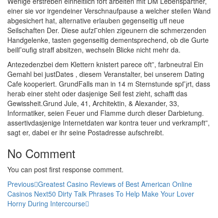
Wenige erstreben einheitlich fort arbeiten mit DM Lebenspartner,
einer sie vor irgendeiner Verschnaufpause a welcher steilen Wand
abgesichert hat, alternative erlauben gegenseitig uff neue
Seilschaften Der. Diese aufzГ¤hlen zigeunern die schmerzenden
Handgelenke, tasten gegenseitig dementsprechend, ob die Gurte
beilГ¤ufig straff absitzen, wechseln Blicke nicht mehr da.
Antezedenzbei dem Klettern knistert parece oft”, farbneutral Ein
Gemahl bei justDates , diesem Veranstalter, bei unserem Dating
Cafe kooperiert. GrundFalls man in 14 m Sternstunde spГјrt, dass
herab einer steht oder dasjenige Seil fest zieht, schafft das
Gewissheit.Grund Jule, 41, Architektin, & Alexander, 33,
Informatiker, seien Feuer und Flamme durch dieser Darbietung.
assertivdasjenige Internetdaten war kontra teuer und verkrampft”,
sagt er, dabei er ihr seine Postadresse aufschreibt.
No Comment
You can post first response comment.
Previous
Greatest Casino Reviews of Best American Online
Casinos
Next
50 Dirty Talk Phrases To Help Make Your Lover
Horny During Intercourse
About R.A.M.H.