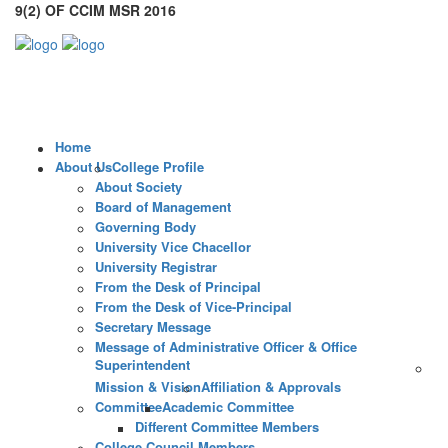
9(2) OF CCIM MSR 2016
Toggl
naviga
Home
About Us
College Profile
About Society
Board of Management
Governing Body
University Vice Chacellor
University Registrar
From the Desk of Principal
From the Desk of Vice-Principal
Secretary Message
Message of Administrative Officer & Office
Superintendent
Mission & Vision
Affiliation & Approvals
Committee
Academic Committee
Different Committee Members
College Council Members