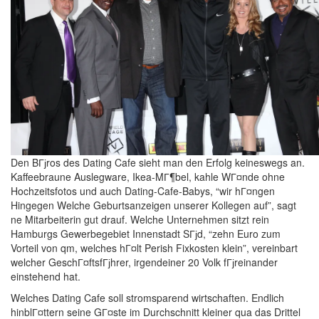
Den BГјros des Dating Cafe sieht man den Erfolg keineswegs an.
Kaffeebraune Auslegware, Ikea-MГ¶bel, kahle WГ¤nde ohne
Hochzeitsfotos und auch Dating-Cafe-Babys, “wir hГ¤ngen
Hingegen Welche Geburtsanzeigen unserer Kollegen auf”, sagt
ne Mitarbeiterin gut drauf. Welche Unternehmen sitzt rein
Hamburgs Gewerbegebiet Innenstadt SГјd, “zehn Euro zum
Vorteil von qm, welches hГ¤lt Perish Fixkosten klein”, vereinbart
welcher GeschГ¤ftsfГјhrer, irgendeiner 20 Volk fГјreinander
einstehend hat.
Welches Dating Cafe soll stromsparend wirtschaften. Endlich
hinblГ¤ttern seine GГ¤ste im Durchschnitt kleiner qua das Drittel