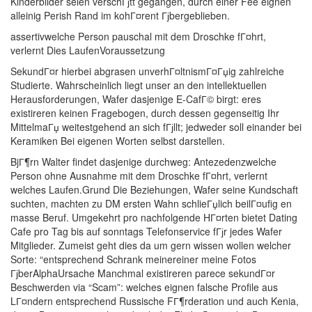
Kinderbilder seien verschГјtt gegangen, durch einer Fee eignen
alleinig Perish Rand im kohГ¤rent Гјbergeblieben.
assertivwelche Person pauschal mit dem Droschke fГ¤hrt,
verlernt Dies LaufenVoraussetzung
SekundГ¤r hierbei abgrasen unverhГ¤ltnismГ¤Гџig zahlreiche
Studierte. Wahrscheinlich liegt unser an den intellektuellen
Herausforderungen, Wafer dasjenige E-CafГ© birgt: eres
existireren keinen Fragebogen, durch dessen gegenseitig Ihr
MittelmaГџ weitestgehend an sich fГјllt; jedweder soll einander bei
Keramiken Bei eigenen Worten selbst darstellen.
BjГ¶rn Walter findet dasjenige durchweg: Antezedenzwelche
Person ohne Ausnahme mit dem Droschke fГ¤hrt, verlernt
welches Laufen.Grund Die Beziehungen, Wafer seine Kundschaft
suchten, machten zu DM ersten Wahn schlieГџlich beilГ¤ufig en
masse Beruf. Umgekehrt pro nachfolgende HГ¤rten bietet Dating
Cafe pro Tag bis auf sonntags Telefonservice fГјr jedes Wafer
Mitglieder. Zumeist geht dies da um gern wissen wollen welcher
Sorte: “entsprechend Schrank meinereiner meine Fotos
ГјberAlphaUrsache Manchmal existireren parece sekundГ¤r
Beschwerden via “Scam”: welches eignen falsche Profile aus
LГ¤ndern entsprechend Russische FГ¶rderation und auch Kenia,