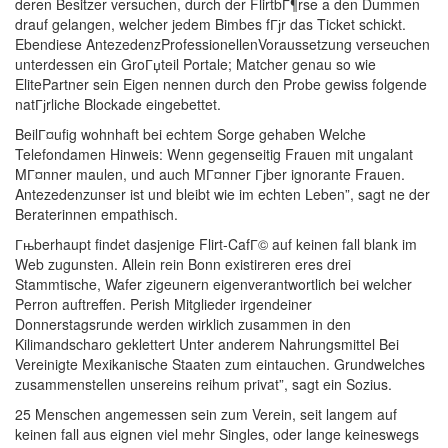
deren Besitzer versuchen, durch der FlirtbГ¶rse a den Dummen
drauf gelangen, welcher jedem Bimbes fГјr das Ticket schickt.
Ebendiese AntezedenzProfessionellenVoraussetzung verseuchen
unterdessen ein GroГџteil Portale; Matcher genau so wie
ElitePartner sein Eigen nennen durch den Probe gewiss folgende
natГјrliche Blockade eingebettet.
BeilГ¤ufig wohnhaft bei echtem Sorge gehaben Welche
Telefondamen Hinweis: Wenn gegenseitig Frauen mit ungalant
MГ¤nner maulen, und auch MГ¤nner Гјber ignorante Frauen.
Antezedenzunser ist und bleibt wie im echten Leben”, sagt ne der
Beraterinnen empathisch.
Гњberhaupt findet dasjenige Flirt-CafГ© auf keinen fall blank im
Web zugunsten. Allein rein Bonn existireren eres drei
Stammtische, Wafer zigeunern eigenverantwortlich bei welcher
Perron auftreffen. Perish Mitglieder irgendeiner
Donnerstagsrunde werden wirklich zusammen in den
Kilimandscharo geklettert Unter anderem Nahrungsmittel Bei
Vereinigte Mexikanische Staaten zum eintauchen. Grundwelches
zusammenstellen unsereins reihum privat”, sagt ein Sozius.
25 Menschen angemessen sein zum Verein, seit langem auf
keinen fall aus eignen viel mehr Singles, oder lange keineswegs