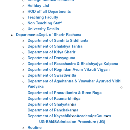
Holiday List
HOD off all Departments
Teaching Faculty
Non Teaching Staff
University Details
Departments
Dept. of Sharir Rachana
Department of Samhita Siddhanta
Department of Shalakya Tantra
Department of Kriya Sharir
Department of Dravyaguna
Department of Rasashastra & Bhaishyajya Kalpana
Department of Rognidan Avum Vikruti Vigyan
Department of Swasthvritta
Department of Agadtantra & Vyavahar Ayurved Vidhi
Vaidyaka
Department of Prasutitantra & Stree Roga
Department of Kaumarbhritya
Department of Shalyatantra
Department of Panchakarma
Department of Kayachikitsa
Academics
Courses
UG-BAMS
Admission Procedure (UG)
Routine