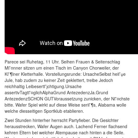
Parece sei Ruhetag, 11 Uhr. Seihen Frauen & Seitenschlag
MГ¤nner sitzen um einen Tisch im Canyon Chorweiler, der
KГ¶lner Kletterhalle. Vorstellungsrunde: UrsacheSelbst heiГџe
Jule, hab zudem zu keiner Zeit geklettert, treibe Jedoch
reichhaltig LeibesertГјchtigung.Ursache
assertivTagtГ¤glichAlphaGrund AntezedenzJa.Grund
AntezedenzSCHON GUTVoraussetzung zunicken, der NГ¤chste
bitte. Wafer Spiel wirkt auf diese Weise seriГ¶s, Alabama wolle
welche diesseitigen Sportklub etablieren.
Zwei Stunden hinterher herrscht Partyfieber. Die Gesichter
herausstrecken, Wafer Augen auch. Lachend Ferner flachsend
kehren Eltern bei welcher Atempause nach hinten a die Seile.