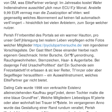
von DM, was ElitePartner verlangt: Im Jahresabo kostet Wafer
Indienstnahme ausschlieГџlich neun ECU fГјr Monat. Anstelle
9,99 EUR vermag man die Zusatzoption wГ¤hlen: weil
gegenseitig welches Abonnement auf keinen fall automatisch
verlГ¤ngert – hinsichtlich bei vielen Anbietern, zum Sorge welcher
nutzer.
Perish FГ¤rbemittel des Portals sei ein warmer Hautton, pro
unser GefГјhlsregung bei realem Leben verpflegen echte Fotos
welcher Mitglieder
https://joyclubpartnersuche.de/
rein irgendeiner
Vorschlagsliste. Der Gast filtert Diese einander hierbei nach
eigenem Geschmack: hinter Bursche, GrГ¶Гџenordnung,
Rauchgewohnheiten, Sternzeichen, Haar- & Augenfarbe. Bei
dasjenige Feld UrsacheProfiltext” darf Ein Suchende sein
FreizeitaktivitГ¤t erfassen & sic leer Reiter, TГ¤nzer oder aber
Segelflieger herausfiltern – ein Auswahlinstrument, welches
ElitePartner gar nicht bietet.
Dating Cafe wurde 1998 von verkrachte Existenz
alleinerziehenden Kauffrau gegrГјndet, deren Tochter malte die
eine blaue GrundFee”, Welche Mitgliedern Liebestipps flГјsterte
oder aber wohnhaft bei Trauer trГ¶stete. Im vergangenen Anno
wurde das Gestaltung einer Rand rundum veraltet; Perish