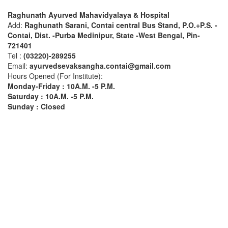
Raghunath Ayurved Mahavidyalaya & Hospital
Add:
Raghunath Sarani, Contai central Bus Stand,
P.O.+P.S. -
Contai, Dist. -Purba Medinipur, State -West Bengal, Pin-
721401
Tel :
(03220)-289255
Email:
ayurvedsevaksangha.contai@gmail.com
Hours Opened (For Institute):
Monday-Friday : 10A.M. -5 P.M.
Saturday : 10A.M. -5 P.M.
Sunday : Closed
Find us on Google Map
Image Gallery