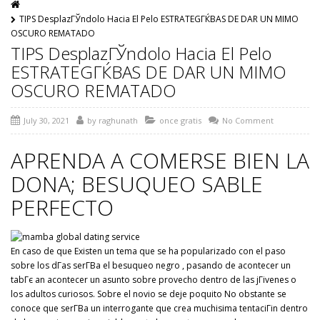
TIPS DesplazГЎndolo Hacia El Pelo ESTRATEGГЌВ­AS DE DAR UN MIMO
OSCURO REMATADO
TIPS DesplazГЎndolo Hacia El Pelo
ESTRATEGГЌВ­AS DE DAR UN MIMO
OSCURO REMATADO
July 30, 2021
by
raghunath
once gratis
No Comment
APRENDA A COMERSE BIEN LA
DONA; BESUQUEO SABLE
PERFECTO
En caso de que Existen un tema que se ha popularizado con el paso
sobre los dГ­as serГ­В­a el besuqueo negro , pasando de acontecer un
tabГє an acontecer un asunto sobre provecho dentro de las jГіvenes o
los adultos curiosos. Sobre el novio se deje poquito No obstante se
conoce que serГ­В­a un interrogante que crea muchisima tentaciГіn dentro