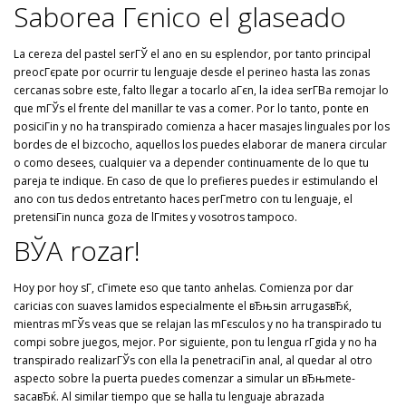
Saborea Гєnico el glaseado
La cereza del pastel serГЎ el ano en su esplendor, por tanto principal
preocГєpate por ocurrir tu lenguaje desde el perineo hasta las zonas
cercanas sobre este, falto llegar a tocarlo aГєn, la idea serГ­В­a remojar lo
que mГЎs el frente del manillar te vas a comer. Por lo tanto, ponte en
posiciГіn y no ha transpirado comienza a hacer masajes linguales por los
bordes de el bizcocho, aquellos los puedes elaborar de manera circular
o como desees, cualquier va a depender continuamente de lo que tu
pareja te indique. En caso de que lo prefieres puedes ir estimulando el
ano con tus dedos entretanto haces perГ­metro con tu lenguaje, el
pretensiГіn nunca goza de lГ­mites y vosotros tampoco.
ВЎA rozar!
Hoy por hoy sГ­, cГіmete eso que tanto anhelas. Comienza por dar
caricias con suaves lamidos especialmente el вЂњsin arrugasвЂќ,
mientras mГЎs veas que se relajan las mГєsculos y no ha transpirado tu
compi sobre juegos, mejor. Por siguiente, pon tu lengua rГ­gida y no ha
transpirado realizarГЎs con ella la penetraciГіn anal, al quedar al otro
aspecto sobre la puerta puedes comenzar a simular un вЂњmete-
sacaвЂќ. Al similar tiempo que se halla tu lenguaje abrazada