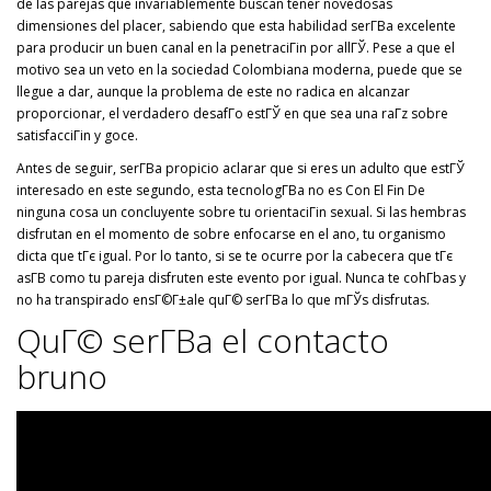
de las parejas que invariablemente buscan tener novedosas
dimensiones del placer, sabiendo que esta habilidad serГ­В­a excelente
para producir un buen canal en la penetraciГіn por allГЎ.
Pese a que el
motivo sea un veto en la sociedad Colombiana moderna, puede que se
llegue a dar, aunque la problema de este no radica en alcanzar
proporcionar, el verdadero desafГ­o estГЎ en que sea una raГ­z sobre
satisfacciГіn y goce.
Antes de seguir, serГ­В­a propicio aclarar que si eres un adulto que estГЎ
interesado en este segundo, esta tecnologГ­В­a no es Con El Fin De
ninguna cosa un concluyente sobre tu orientaciГіn sexual. Si las hembras
disfrutan en el momento de sobre enfocarse en el ano, tu organismo
dicta que tГє igual. Por lo tanto, si se te ocurre por la cabecera que tГє
asГ­В­ como tu pareja disfruten este evento por igual. Nunca te cohГ­bas y
no ha transpirado ensГ©Г±ale quГ© serГ­В­a lo que mГЎs disfrutas.
QuГ© serГ­В­a el contacto
bruno