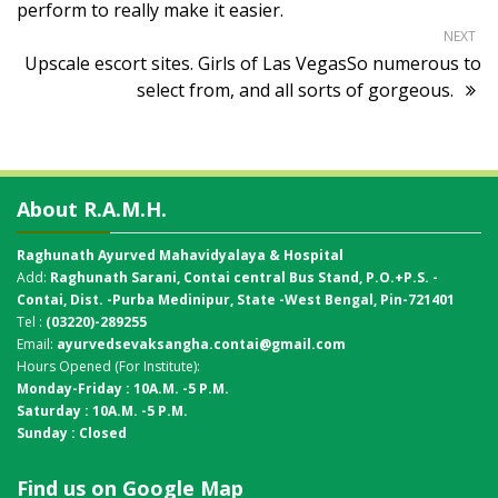
perform to really make it easier.
NEXT
Upscale escort sites. Girls of Las VegasSo numerous to
select from, and all sorts of gorgeous.
About R.A.M.H.
Raghunath Ayurved Mahavidyalaya & Hospital
Add:
Raghunath Sarani, Contai central Bus Stand,
P.O.+P.S. -
Contai, Dist. -Purba Medinipur, State -West Bengal, Pin-721401
Tel :
(03220)-289255
Email:
ayurvedsevaksangha.contai@gmail.com
Hours Opened (For Institute):
Monday-Friday : 10A.M. -5 P.M.
Saturday : 10A.M. -5 P.M.
Sunday : Closed
Find us on Google Map