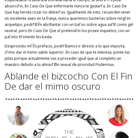
absorciГіn, En Caso De Que enfermarte nunca te gustarГ­a, En Caso De
Que hay herida rozar no deberГ­as. Igualmente de esto, recuerden tener
un excelente aseo en la franja, nunca queremos bacterias sobre ningГєn
arquetipo, podrГ­ВЎn abrillantar con un baГ±o sobre agua asГ­В­ como gel
neutral, pero En Caso De Que el pretensiГіn los posee inquietos, con un
paГ±ito hГєmedo les basta.
Desprovisto mГЎs prefacio, podrГ­В­amos ir directo a lo que importa,
cГіmo dar el mimo sable superior. En caso de que te interesa, ponte las
pilas porque actualmente vas a proceder igual que al completo un
maestro debido a tu almacГ©n sexual de prioridad Podermax.
Ablande el bizcocho Con El Fin
De dar el mimo oscuro