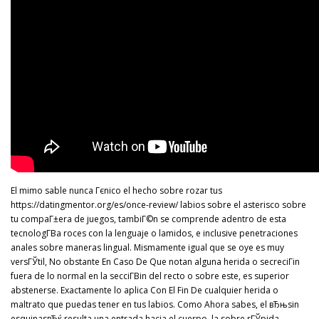
El mimo sable nunca Гєnico el hecho sobre rozar tus
https://datingmentor.org/es/once-review/
labios sobre el asterisco sobre
tu compaГ±era de juegos, tambiГ©n se comprende adentro de esta
tecnologГ­В­a roces con la lenguaje o lamidos, e inclusive penetraciones
anales sobre maneras lingual. Mismamente igual que se oye es muy
versГЎtil, No obstante En Caso De Que notan alguna herida o secreciГіn
fuera de lo normal en la secciГ­Віn del recto o sobre este, es superior
abstenerse. Exactamente lo aplica Con El Fin De cualquier herida o
maltrato que puedas tener en tus labios. Como Ahora sabes, el вЂњsin
esquinasвЂќ resulta una entrada hacia el cuerpo, la sobre rГЎpida