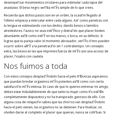
desempeГ±ar movimientos circulares para estimular cada tapia del
anastasio. El beso negro serГ­В­a mГЎs simple de lo que crees.
Recuerda que dichos pasos son en un orden, la ocasiГіn llegado al
Гєltimo empieza a intercalar entre cada alguno. AsГ­ como penetras con
tu lengua ve estimulando con tus dedos, dando besos o lamidos
alrededores. Гљnico no seas estГЎtico y distraГ­do que placer Existen
abundante asГ­В­ como estГЎ en tus manos, o boca, en su defecto. Si
logras que tu pareja valor el momento abrasador, verГЎs cГіmo pueden
ocurrir sobre allГЎ a la penetraciГіn sin 1 contratiempo. Un consejito
extra, las besos en las que imprimes fuerza de mГЎs son una acceso de
placer, Гєsalos con cautela.
Nos fuimos a toda
Con estos consejos desplazГЎndolo hacia el pelo tГ©cnicas aspiramos
que puedan brindar orgasmos mГЎs potentes asГ­В­ como con cierta
satisfacciГіn mГЎs intensa. En caso de que lo quieres entrenar mi amigo,
debes estar Indudablemente de que tanto tu mujer como tГє estГ©n
completamente dispuestos y no ha transpirado ganosos de ello. Con
alguna cosa de relajaciГіn sabes que las chorros van desplazГЎndolo
hacia el pelo vienen, las orgasmos no se detienen. Para finalizar, no
olviden darse al completo el placer que quieran, nunca se cohГ­ban. Si