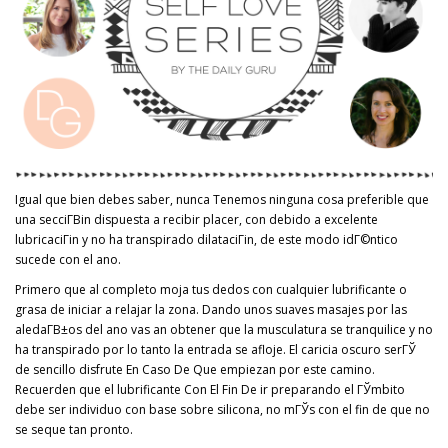
Igual que bien debes saber, nunca Tenemos ninguna cosa preferible que
una secciГ­Віn dispuesta a recibir placer, con debido a excelente
lubricaciГіn y no ha transpirado dilataciГіn, de este modo idГ©ntico
sucede con el ano.
Primero que al completo moja tus dedos con cualquier lubrificante o
grasa de iniciar a relajar la zona. Dando unos suaves masajes por las
aledaГ­В±os del ano vas an obtener que la musculatura se tranquilice y no
ha transpirado por lo tanto la entrada se afloje. El caricia oscuro serГЎ
de sencillo disfrute En Caso De Que empiezan por este camino.
Recuerden que el lubrificante Con El Fin De ir preparando el ГЎmbito
debe ser individuo con base sobre silicona, no mГЎs con el fin de que no
se seque tan pronto.