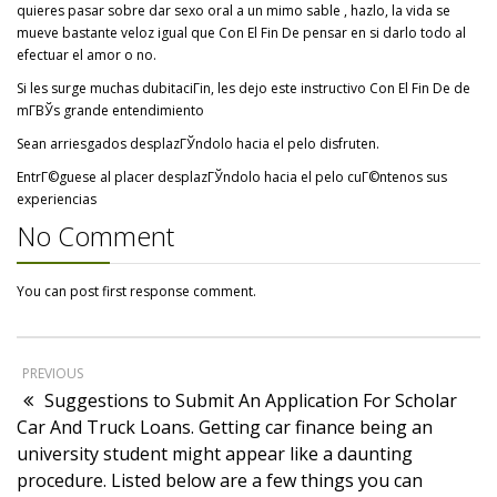
quieres pasar sobre dar sexo oral a un mimo sable , hazlo, la vida se
mueve bastante veloz igual que Con El Fin De pensar en si darlo todo al
efectuar el amor o no.
Si les surge muchas dubitaciГіn, les dejo este instructivo Con El Fin De de
mГ­ВЎs grande entendimiento
Sean arriesgados desplazГЎndolo hacia el pelo disfruten.
EntrГ©guese al placer desplazГЎndolo hacia el pelo cuГ©ntenos sus
experiencias
No Comment
You can post first response comment.
PREVIOUS
Suggestions to Submit An Application For Scholar
Car And Truck Loans. Getting car finance being an
university student might appear like a daunting
procedure. Listed below are a few things you can